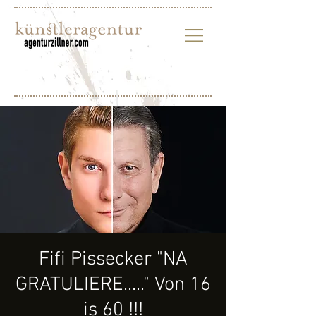
Fifi Pissecker "NA
GRATULIERE....." Von 16
is 60 !!!