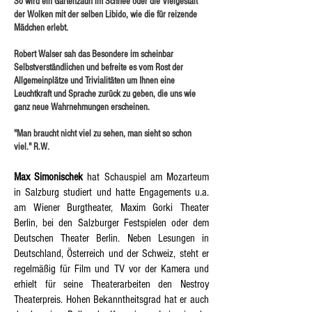
So wird ein Gartenzaun im Schnee oder die Vielgestalt
der Wolken mit der selben Libido, wie die für reizende
Mädchen erlebt.
Robert Walser sah das Besondere im scheinbar
Selbstverständlichen und befreite es vom Rost der
Allgemeinplätze und Trivialitäten um Ihnen eine
Leuchtkraft und Sprache zurück zu geben, die uns wie
ganz neue Wahrnehmungen erscheinen.
"Man braucht nicht viel zu sehen, man sieht so schon
viel." R.W.
Max Simonischek
hat Schauspiel am Mozarteum
in Salzburg studiert und hatte Engagements u.a.
am Wiener Burgtheater, Maxim Gorki Theater
Berlin, bei den Salzburger Festspielen oder dem
Deutschen Theater Berlin. Neben Lesungen in
Deutschland, Österreich und der Schweiz, steht er
regelmäßig für Film und TV vor der Kamera und
erhielt für seine Theaterarbeiten den Nestroy
Theaterpreis. Hohen Bekanntheitsgrad hat er auch