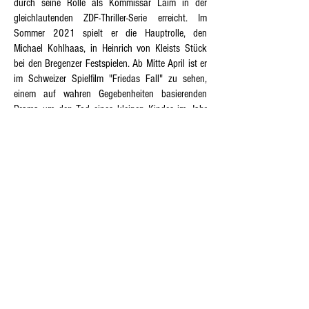
durch seine Rolle als Kommissar Laim in der
gleichlautenden ZDF-Thriller-Serie erreicht. Im
Sommer 2021 spielt er die Hauptrolle, den
Michael Kohlhaas, in Heinrich von Kleists Stück
bei den Bregenzer Festspielen. Ab Mitte April ist er
im Schweizer Spielfilm "Friedas Fall" zu sehen,
einem auf wahren Gegebenheiten basierenden
Drama um den Tod eines kleinen Kindes im Jahr
1904.
Simone Kopmajer
erhielt ihre Ausbildung an der
Universität für Musik und darstellende Kunst Graz
bei Sheila Jordan und bei Mark Murphy. Die
‚steirische Vokalistin mit dem feinen Timbre und
dem coolen Swing‘ – wie sie in einem
österreichischen Musikmagazin treffend bezeichnet
wurde – geniest Kultstatus in Japan, Thailand,
Malaysia und Singapur. Simone Kopmajer ist
2021 und 2025 für einen AMADEUS AUSTRIAN
MUSIC AWARD nominiert.