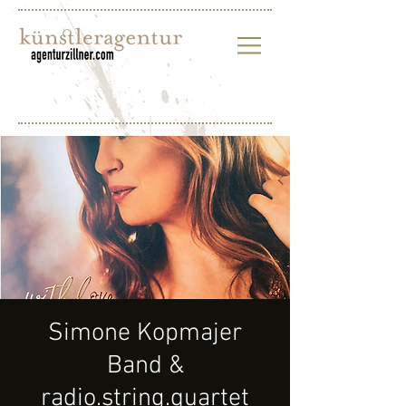
Simone Kopmajer
Band &
radio.string.quartet