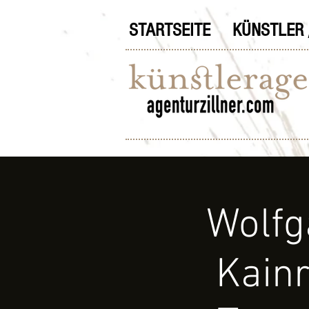
STARTSEITE
KÜNSTLER 
Wolfga
Kainr