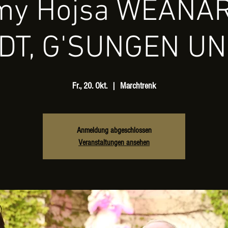
y Hojsa WEANA
DT, G'SUNGEN UND
Fr., 20. Okt.
  |  
Marchtrenk
Anmeldung abgeschlossen
Veranstaltungen ansehen