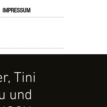
IMPRESSUM
r, Tini
lu und