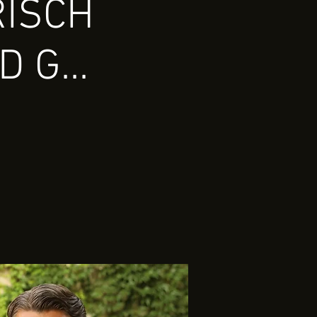
RISCH
 G...