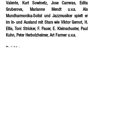
Valente, Kurt Sowinetz, Jose Carreras, Edita
Gruberova, Marianne Mendt u.v.a. Als
Mundharmonika-Solist und Jazzmusiker spielt er
im In- und Ausland mit Stars wie Viktor Gernot, H.
Ellis, Toni Stricker, F. Pauer, E. Kleinschuster, Paul
Kuhn, Peter Herbolzheimer, Art Farmer u.v.a.
Projekte:
- Richard Oesterreicher Quartett
- Richard Oesterreicher Big Band
- Richard Oesterreicher Big Band & Karin Bachner
"Ella Forever"
- Richard Oesterreicher Quartett & Tini Kainrath
"Jazz und Wienerlied"
PRESSEFOTOS